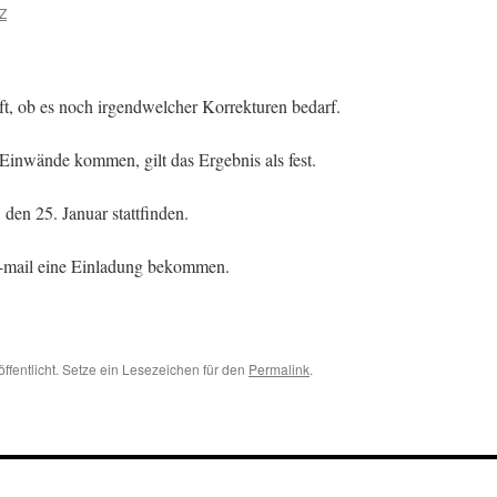
Z
üft, ob es noch irgendwelcher Korrekturen bedarf.
inwände kommen, gilt das Ergebnis als fest.
den 25. Januar stattfinden.
ail eine Einladung bekommen.
ffentlicht. Setze ein Lesezeichen für den
Permalink
.